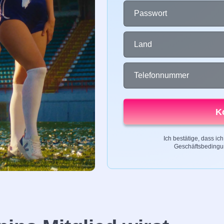
Passwort
Land
Telefonnummer
 Catcher
 Bonanza
Funky Time
JetX
Dead or Alive II
ion Gaming
ic Play
Evolution Gaming
Smartsoft Gaming
NetEnt
Ko
Ich bestätige, dass ic
Geschäftsbedingu