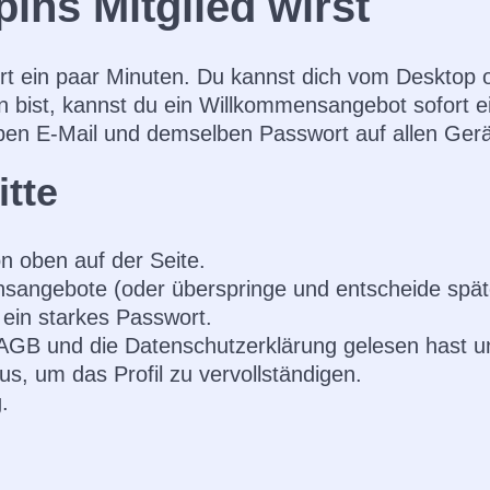
ins Mitglied wirst
ert ein paar Minuten. Du kannst dich vom Deskto
in bist, kannst du ein Willkommensangebot sofort e
lben E-Mail und demselben Passwort auf allen Ger
itte
on oben auf der Seite.
sangebote (oder überspringe und entscheide spät
 ein starkes Passwort.
AGB und die Datenschutzerklärung gelesen hast und 
us, um das Profil zu vervollständigen.
.