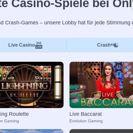
te Casino-Spiele bei On
und Crash-Games – unsere Lobby hat für jede Stimmung e
Live Casino
Crash
ing Roulette
Live Baccarat
ion Gaming
Evolution Gaming