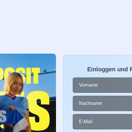
ing Roulette
ass Crash
 Moolah
Live Baccarat
Bustabit
The Dog House
ion Gaming
ic Play
aming
Evolution Gaming
Independent
Pragmatic Play
Einloggen und R
Vorname
Nachname
Blackjack
r
Gold
Dragon Tiger
Cash or Crash
Legacy of Dead
E-Mail
ion Gaming
ic Play
Evolution Gaming
Evolution Gaming
Play’n GO