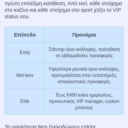
πρώτη επιλέξιμη κατάθεση. Από εκεί, κάθε στοίχημα
στο καζίνο και κάθε στοίχημα στο sport χτίζει το VIP
status σου.
Επίπεδο
Προνόμια
Στάνταρ όρια ανάληψης, πρόσβαση
Entry
σε εβδομαδιαίες προσφορές
Υψηλότερα μηνιαία όρια ανάληψης,
Mid tiers
προτεραιότητα στην υποστήριξη,
αποκλειστικές προσφορές
Έως €400 extra ημερησίως,
Elite
προσωπικός VIP manager, custom
μπόνους
Τα υψηλότερα tiers ξεκλειδώνουν επίσης