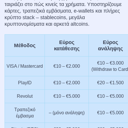
ταιριάζει στο πώς κινείς τα χρήματα. Υποστηρίζουμε
κάρτες, τραπεζικά εμβάσματα, e-wallets και πλήρες
κρύπτο stack – stablecoins, μεγάλα
κρυπτονομίσματα και αρκετά altcoins.
Εύρος
Εύρος
Μέθοδος
κατάθεσης
ανάληψης
€10 – €3.000
VISA / Mastercard
€10 – €2.000
(Withdraw to Card
PlayID
€10 – €2.000
€20 – €1.500
Revolut
€10 – €5.000
€10 – €5.000
Τραπεζικό
– (μόνο ανάληψη)
€10 – €5.000
έμβασμα