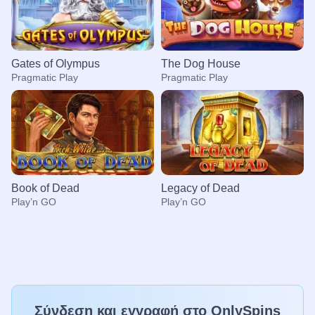
Gates of Olympus
The Dog House
Pragmatic Play
Pragmatic Play
Book of Dead
Legacy of Dead
Play’n GO
Play’n GO
Σύνδεση και εγγραφή στο OnlySpins
Funky Time
Big Bass Crash
Gates of Olympus
Lightning Roulette
Crash
The Dog House