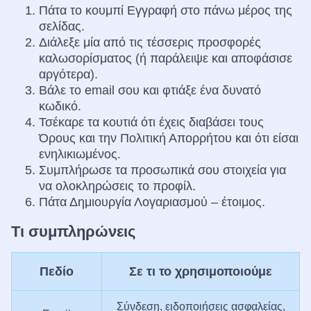
Πάτα το κουμπί Εγγραφή στο πάνω μέρος της
σελίδας.
Διάλεξε μία από τις τέσσερις προσφορές
καλωσορίσματος (ή παράλειψε και αποφάσισε
αργότερα).
Βάλε το email σου και φτιάξε ένα δυνατό
κωδικό.
Τσέκαρε τα κουτιά ότι έχεις διαβάσει τους
Όρους και την Πολιτική Απορρήτου και ότι είσαι
ενηλικιωμένος.
Συμπλήρωσε τα προσωπικά σου στοιχεία για
να ολοκληρώσεις το προφίλ.
Πάτα Δημιουργία Λογαριασμού – έτοιμος.
Τι συμπληρώνεις
Πεδίο
Σε τι το χρησιμοποιούμε
Σύνδεση, ειδοποιήσεις ασφαλείας,