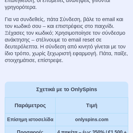
επαλήθευση, οι επόμενες αναλήψεις γίνονται
γρηγορότερα.
Για να συνδεθείς, πάτα Σύνδεση, βάλε το email και
τον κωδικό σου – και επιστρέφεις στο παιχνίδι.
Ξέχασες τον κωδικό; Χρησιμοποίησε τον σύνδεσμο
ανάκτησης – στέλνουμε το email reset σε
δευτερόλεπτα. Η σύνδεση από κινητό γίνεται με τον
ίδιο τρόπο, χωρίς ξεχωριστή εφαρμογή. Πάτα, παίξε,
στοιχημάτισε, επίστρεψε.
Σχετικά με το OnlySpins
Παράμετρος
Τιμή
Επίσημη ιστοσελίδα
onlyspins.com
Προσφορές
4 πακέτα – έως 350% / €1.500 +