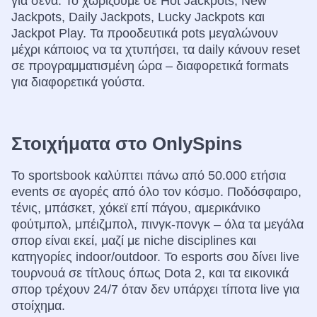
για σένα. Το χωρίζουμε σε Hot Jackpots, New
Jackpots, Daily Jackpots, Lucky Jackpots και
Jackpot Play. Τα προοδευτικά pots μεγαλώνουν
μέχρι κάποιος να τα χτυπήσει, τα daily κάνουν reset
σε προγραμματισμένη ώρα – διαφορετικά formats
για διαφορετικά γούστα.
Στοιχήματα στο OnlySpins
Το sportsbook καλύπτει πάνω από 50.000 ετήσια
events σε αγορές από όλο τον κόσμο. Ποδόσφαιρο,
τένις, μπάσκετ, χόκεϊ επί πάγου, αμερικάνικο
φούτμπολ, μπέιζμπολ, πινγκ-πονγκ – όλα τα μεγάλα
σπορ είναι εκεί, μαζί με niche disciplines και
κατηγορίες indoor/outdoor. Το esports σου δίνει live
τουρνουά σε τίτλους όπως Dota 2, και τα εικονικά
σπορ τρέχουν 24/7 όταν δεν υπάρχει τίποτα live για
στοίχημα.