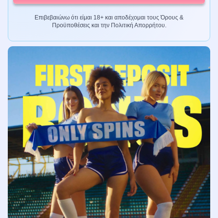
Επιβεβαιώνω ότι είμαι 18+ και αποδέχομαι τους Όρους &
Προϋποθέσεις και την Πολιτική Απορρήτου.
Dragon Tiger
JetX
Dead or Alive II
Dream Catcher
Cash or Crash
Reactoonz
Evolution Gaming
Smartsoft Gaming
NetEnt
Evolution Gaming
Evolution Gaming
Play’n GO
Side Bet City
Boom or Bust
Starburst
Live Baccarat
Aviator
Gonzo’s Quest
Evolution Gaming
BGaming
NetEnt
Evolution Gaming
Spribe
NetEnt
Live Craps
Moonshot
Mega Moolah
Monopoly Live
Bustabit
Wolf Gold