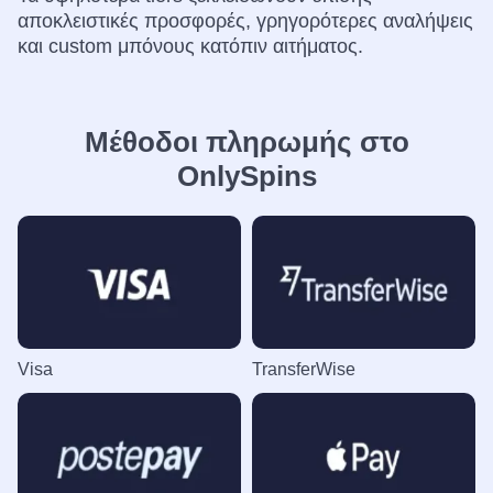
αποκλειστικές προσφορές, γρηγορότερες αναλήψεις
και custom μπόνους κατόπιν αιτήματος.
Μέθοδοι πληρωμής στο
OnlySpins
Visa
TransferWise