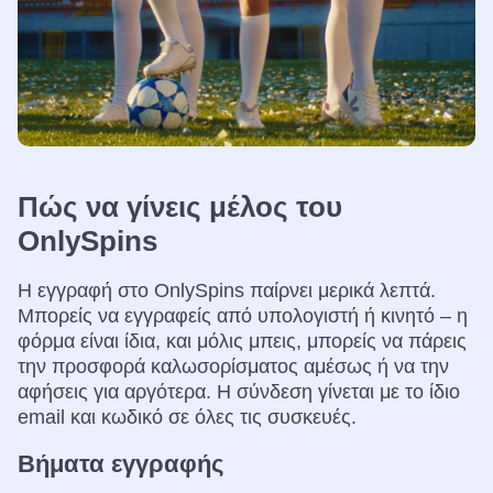
Evolution Gaming
SoftSwiss
Microgaming
Evolution Gaming
Independent
Pragmatic Play
Πώς να γίνεις μέλος του
OnlySpins
Η εγγραφή στο OnlySpins παίρνει μερικά λεπτά.
Μπορείς να εγγραφείς από υπολογιστή ή κινητό – η
φόρμα είναι ίδια, και μόλις μπεις, μπορείς να πάρεις
την προσφορά καλωσορίσματος αμέσως ή να την
αφήσεις για αργότερα. Η σύνδεση γίνεται με το ίδιο
email και κωδικό σε όλες τις συσκευές.
Βήματα εγγραφής